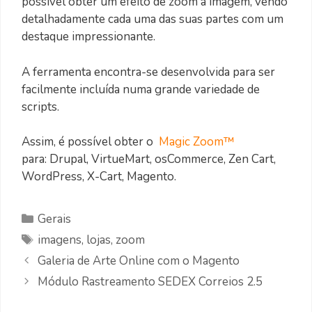
possível obter um efeito de zoom à imagem, vendo
detalhadamente cada uma das suas partes com um
destaque impressionante.
A ferramenta encontra-se desenvolvida para ser
facilmente incluída numa grande variedade de
scripts.
Assim, é possível obter o
Magic Zoom™
para: Drupal, VirtueMart, osCommerce, Zen Cart,
WordPress, X-Cart, Magento.
Categorias
Gerais
Etiquetas
imagens
,
lojas
,
zoom
Galeria de Arte Online com o Magento
Módulo Rastreamento SEDEX Correios 2.5