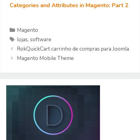
Categories and Attributes in Magento: Part 2
Categorias
Magento
Etiquetas
lojas
,
software
RokQuickCart carrinho de compras para Joomla
Magento Mobile Theme