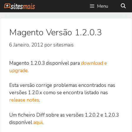
Saltar
Menu
para
o
conteúdo
Magento Versão 1.2.0.3
6 Janeiro, 2012
por
sitesmais
Magento 1.2.0.3 disponível para
download e
upgrade
.
Esta versão corrige problemas encontrados nas
versões 1.2.0.x como se encontra listado nas
release notes
.
Um ficheiro Diff sobre as versões 1.2.0.2 e 1.2.0.3
disponível
aqui
.