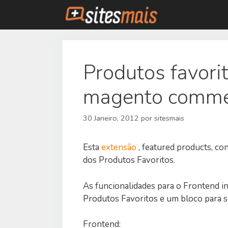
Saltar
para
o
conteúdo
Produtos favori
magento comme
30 Janeiro, 2012
por
sitesmais
Esta
extensão
, featured products, co
dos Produtos Favoritos.
As funcionalidades para o Frontend in
Produtos Favoritos e um bloco para s
Frontend: