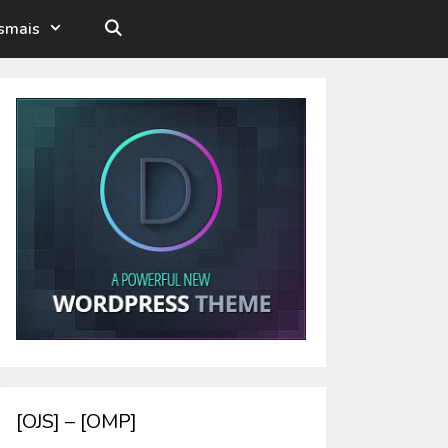
esmais
[OJS] – [OMP]