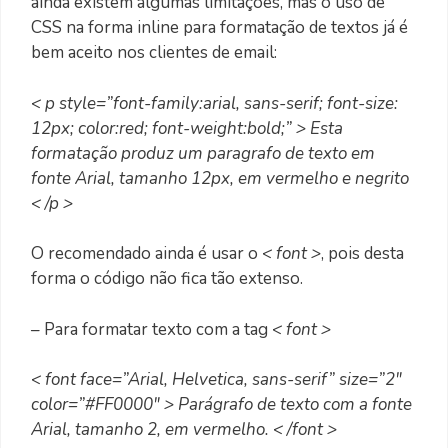
ainda existem algumas limitações, mas o uso de
CSS na forma inline para formatação de textos já é
bem aceito nos clientes de email:
< p style=”font-family:arial, sans-serif; font-size:
12px; color:red; font-weight:bold;” > Esta
formatação produz um paragrafo de texto em
fonte Arial, tamanho 12px, em vermelho e negrito
< /p >
O recomendado ainda é usar o
< font >
, pois desta
forma o código não fica tão extenso.
– Para formatar texto com a tag
< font >
< font face=”Arial, Helvetica, sans-serif” size=”2″
color=”#FF0000″ > Parágrafo de texto com a fonte
Arial, tamanho 2, em vermelho. < /font >