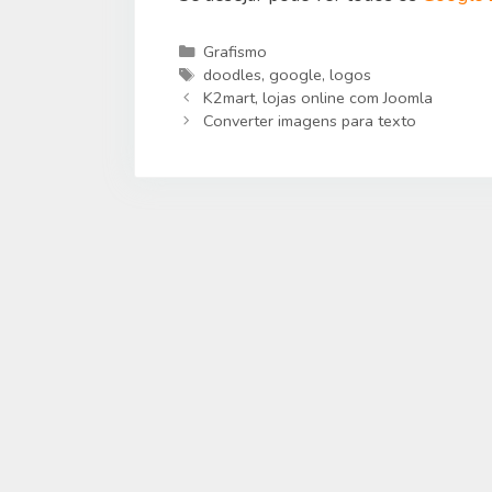
Categorias
Grafismo
Etiquetas
doodles
,
google
,
logos
K2mart, lojas online com Joomla
Converter imagens para texto