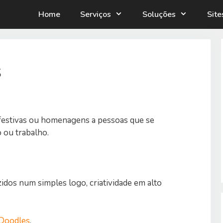
Home
Serviços
Soluções
Sit
s
 festivas ou homenagens a pessoas que se
 ou trabalho.
dos num simples logo, criatividade em alto
Doodles
.