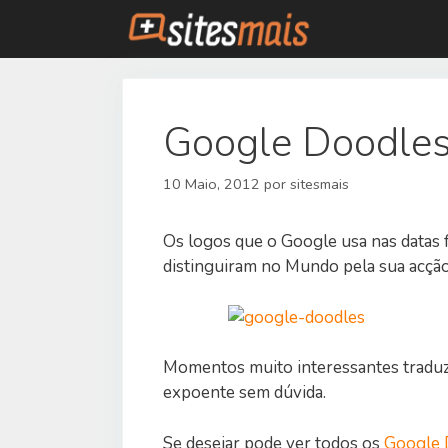
Saltar
para
o
conteúdo
Google Doodle
10 Maio, 2012
por
sitesmais
Os logos que o Google usa nas datas
distinguiram no Mundo pela sua acção
Momentos muito interessantes traduzi
expoente sem dúvida.
Se desejar pode ver todos os
Google 