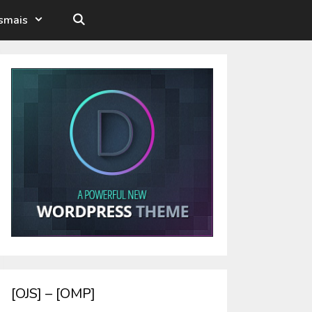
esmais
[OJS] – [OMP]