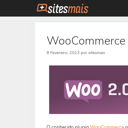
Saltar
para
o
conteúdo
WooCommerce 
8 Fevereiro, 2013
por
sitesmais
O conhecido plugin
WooCommerce
p