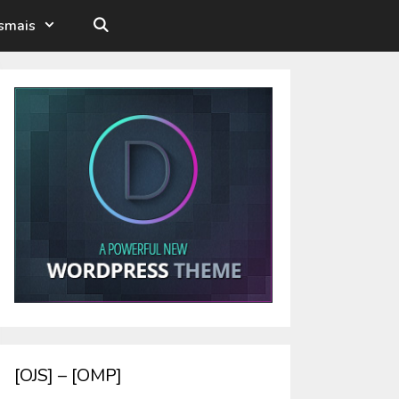
esmais
[OJS] – [OMP]