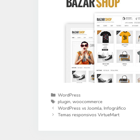
Categorias
WordPress
Etiquetas
plugin
,
woocommerce
WordPress vs Joomla, Infográfico
Temas responsivos VirtueMart