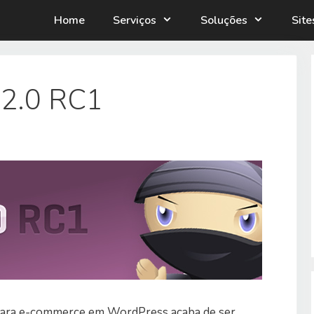
Home
Serviços
Soluções
Sit
2.0 RC1
ara e-commerce em WordPress acaba de ser