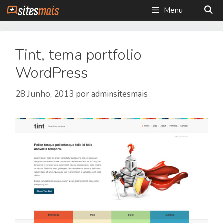
Saltar
Menu
para
o
conteúdo
Tint, tema portfolio
WordPress
28 Junho, 2013
por
adminsitesmais