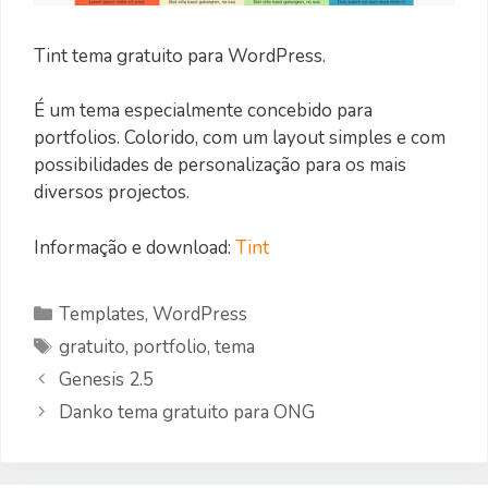
Tint tema gratuito para WordPress.
É um tema especialmente concebido para
portfolios. Colorido, com um layout simples e com
possibilidades de personalização para os mais
diversos projectos.
Informação e download:
Tint
Categorias
Templates
,
WordPress
Etiquetas
gratuito
,
portfolio
,
tema
Genesis 2.5
Danko tema gratuito para ONG