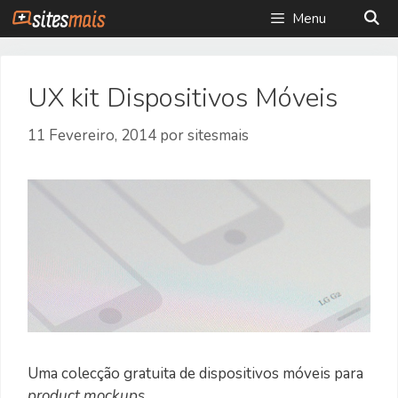
Saltar
Menu
para
o
conteúdo
UX kit Dispositivos Móveis
11 Fevereiro, 2014
por
sitesmais
Uma colecção gratuita de dispositivos móveis para
product mockups
.