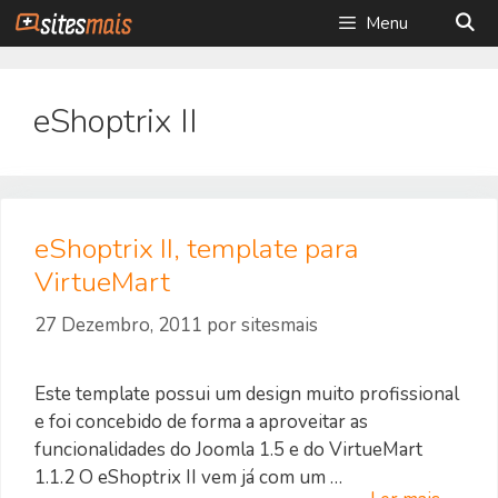
Saltar
Menu
para
o
conteúdo
eShoptrix II
eShoptrix II, template para
VirtueMart
27 Dezembro, 2011
por
sitesmais
Este template possui um design muito profissional
e foi concebido de forma a aproveitar as
funcionalidades do Joomla 1.5 e do VirtueMart
1.1.2 O eShoptrix II vem já com um …