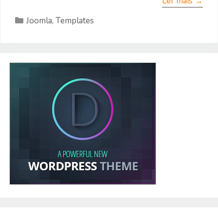
Ler mais →
Categorias
Joomla
,
Templates