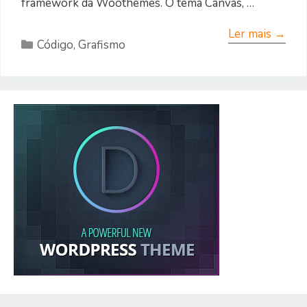
framework da Woothemes. O tema Canvas, …
Ler mais →
Categorias
Código
,
Grafismo