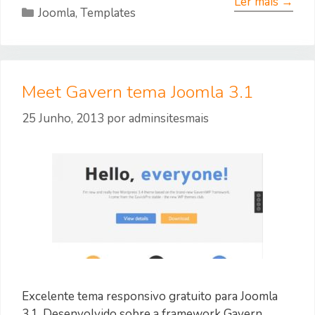
Ler mais →
Categorias
Joomla
,
Templates
Meet Gavern tema Joomla 3.1
25 Junho, 2013
por
adminsitesmais
Excelente tema responsivo gratuito para Joomla
3.1. Desenvolvido sobre a framework Gavern