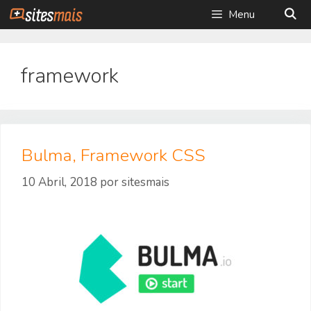
Saltar
Menu
para
o
conteúdo
framework
Bulma, Framework CSS
10 Abril, 2018
por
sitesmais