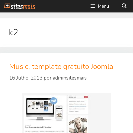
Saltar
Menu
para
o
conteúdo
k2
Music, template gratuito Joomla
16 Julho, 2013
por
adminsitesmais