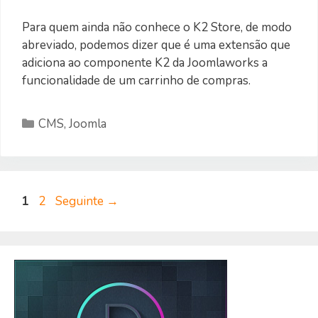
Para quem ainda não conhece o K2 Store, de modo
abreviado, podemos dizer que é uma extensão que
adiciona ao componente K2 da Joomlaworks a
funcionalidade de um carrinho de compras.
Categorias
CMS
,
Joomla
Página
Página
1
2
Seguinte
→