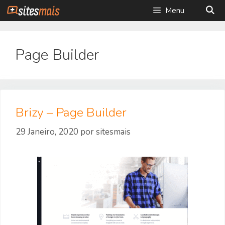
Saltar
Menu
para
o
conteúdo
Page Builder
Brizy – Page Builder
29 Janeiro, 2020
por
sitesmais