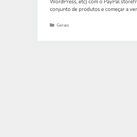
WordPress, etc) com o PayPal storefr
conjunto de produtos e começar a ven
Categorias
Gerais