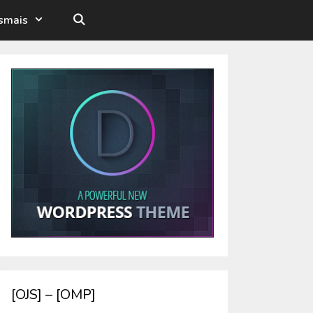
esmais
[OJS] – [OMP]