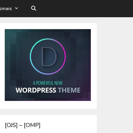
esmais
[OJS] – [OMP]