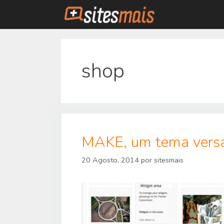
Saltar
para
o
conteúdo
shop
MAKE, um tema versát
20 Agosto, 2014
por
sitesmais