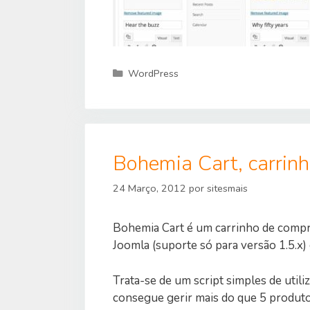
Categorias
WordPress
Bohemia Cart, carrin
24 Março, 2012
por
sitesmais
Bohemia Cart é um carrinho de compr
Joomla (suporte só para versão 1.5.x) 
Trata-se de um script simples de util
consegue gerir mais do que 5 produtos