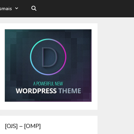
esmais
[OJS] – [OMP]