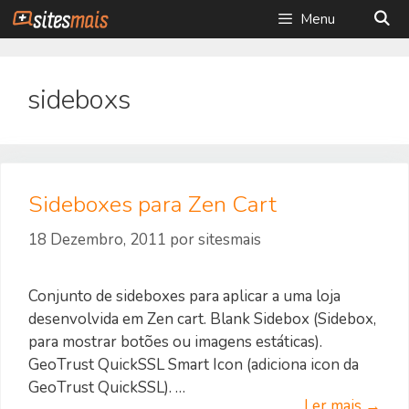
Saltar
Menu
para
o
conteúdo
sideboxs
Sideboxes para Zen Cart
18 Dezembro, 2011
por
sitesmais
Conjunto de sideboxes para aplicar a uma loja
desenvolvida em Zen cart. Blank Sidebox (Sidebox,
para mostrar botões ou imagens estáticas).
GeoTrust QuickSSL Smart Icon (adiciona icon da
GeoTrust QuickSSL). …
Ler mais →