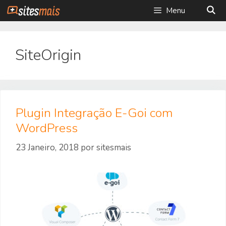
Saltar
Menu
para
o
conteúdo
SiteOrigin
Plugin Integração E-Goi com
WordPress
23 Janeiro, 2018
por
sitesmais