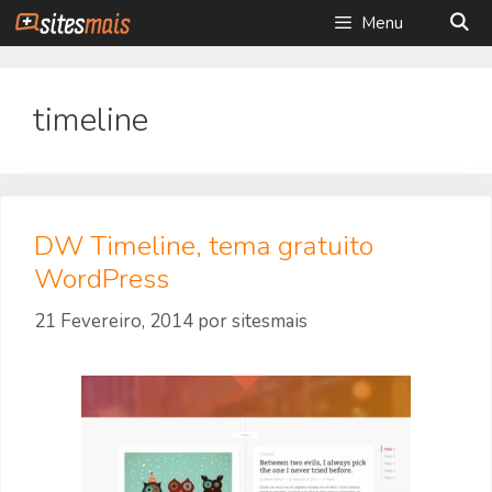
Saltar
Menu
para
o
conteúdo
timeline
DW Timeline, tema gratuito
WordPress
21 Fevereiro, 2014
por
sitesmais