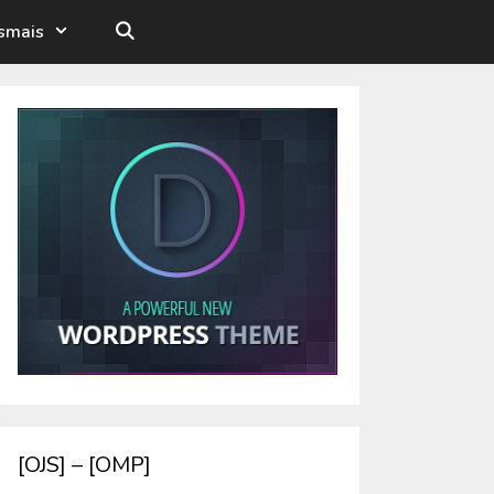
esmais
[OJS] – [OMP]