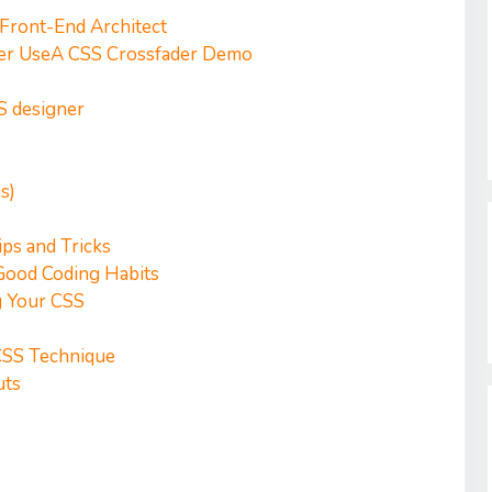
 Front-End Architect
er Use
A CSS Crossfader Demo
S designer
s)
ps and Tricks
 Good Coding Habits
g Your CSS
CSS Technique
uts