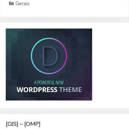
Categorias
Gerais
[OJS] – [OMP]