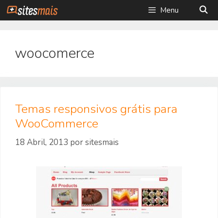
Saltar
Menu
para
o
conteúdo
woocomerce
Temas responsivos grátis para
WooCommerce
18 Abril, 2013
por
sitesmais