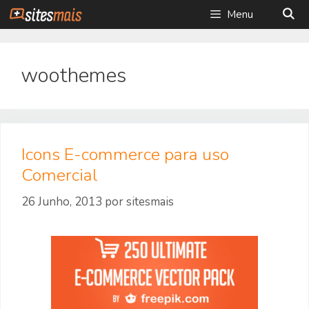
Saltar
Menu
para
o
conteúdo
woothemes
Icons E-commerce para uso
Comercial
26 Junho, 2013
por
sitesmais