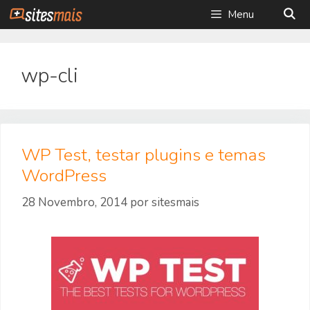
Saltar
Menu
para
o
conteúdo
wp-cli
WP Test, testar plugins e temas
WordPress
28 Novembro, 2014
por
sitesmais