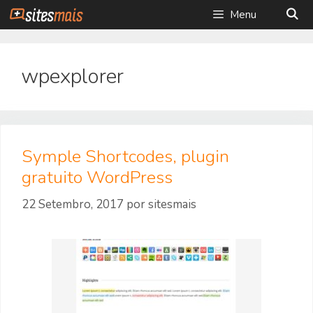
Saltar
Menu
para
o
conteúdo
wpexplorer
Symple Shortcodes, plugin
gratuito WordPress
22 Setembro, 2017
por
sitesmais