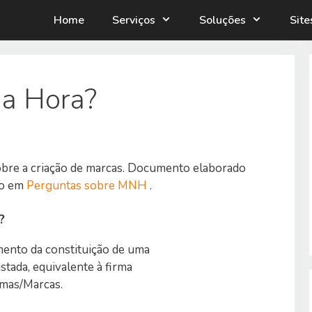
Home
Serviços
Soluções
Sit
na Hora?
obre a criação de marcas. Documento elaborado
do em
Perguntas sobre MNH
.
?
mento da constituição de uma
tada, equivalente à firma
rmas/Marcas.