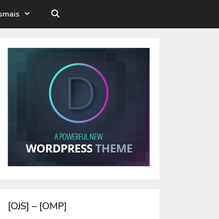
esmais
[OJS] – [OMP]