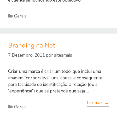
e cliente simplificando este objectivo.
Categorias
Gerais
Branding na Net
7 Dezembro, 2011
por
sitesmais
Criar uma marca é criar um todo, que inclui uma
imagem “corporativa” una, coesa, e consequente
para facilidade de identificação, a relação (ou a
“experiência”) que se pretende que seja …
Ler mais →
Categorias
Gerais