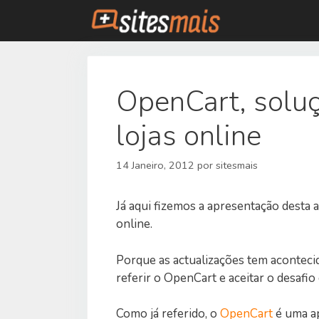
Saltar
para
o
conteúdo
OpenCart, soluç
lojas online
14 Janeiro, 2012
por
sitesmais
Já aqui fizemos a apresentação desta a
online.
Porque as actualizações tem acontecid
referir o OpenCart e aceitar o desafi
Como já referido, o
OpenCart
é uma ap