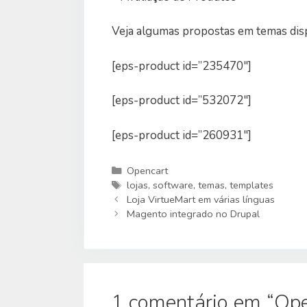
Veja algumas propostas em temas disp
[eps-product id=”235470″]
[eps-product id=”532072″]
[eps-product id=”260931″]
Categorias
Opencart
Etiquetas
lojas
,
software
,
temas
,
templates
Loja VirtueMart em várias línguas
Magento integrado no Drupal
1 comentário em “Open