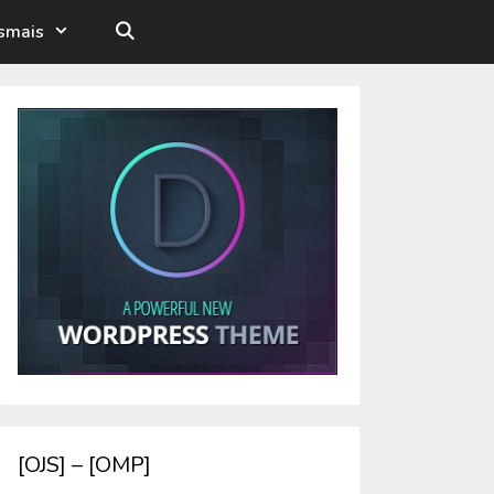
esmais
[OJS] – [OMP]