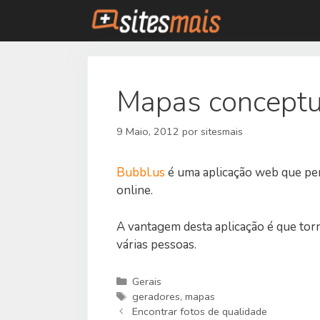
Saltar
para
o
conteúdo
Mapas conceptu
9 Maio, 2012
por
sitesmais
Bubbl.us
é uma aplicação web que per
online.
A vantagem desta aplicação é que tor
várias pessoas.
Categorias
Gerais
Etiquetas
geradores
,
mapas
Encontrar fotos de qualidade