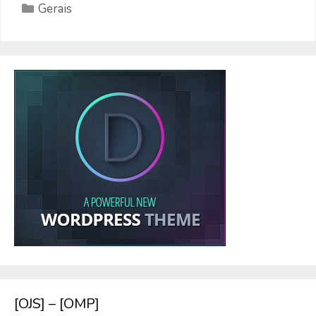
Categorias
Gerais
[OJS] – [OMP]