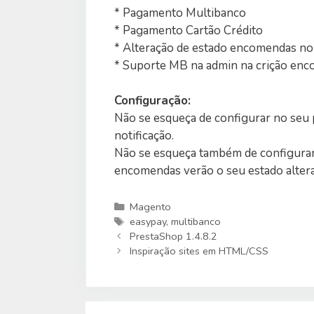
* Pagamento Multibanco
* Pagamento Cartão Crédito
* Alteração de estado encomendas n
* Suporte MB na admin na crição en
Configuração:
Não se esqueça de configurar no seu p
notificação.
Não se esqueça também de configurar 
encomendas verão o seu estado alter
Categorias
Magento
Etiquetas
easypay
,
multibanco
PrestaShop 1.4.8.2
Inspiração sites em HTML/CSS