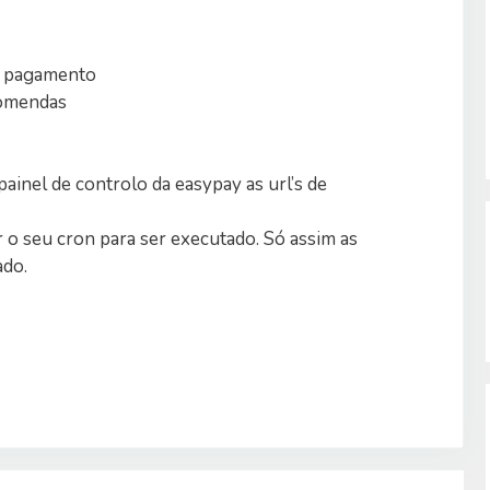
o pagamento
comendas
ainel de controlo da easypay as url’s de
o seu cron para ser executado. Só assim as
ado.