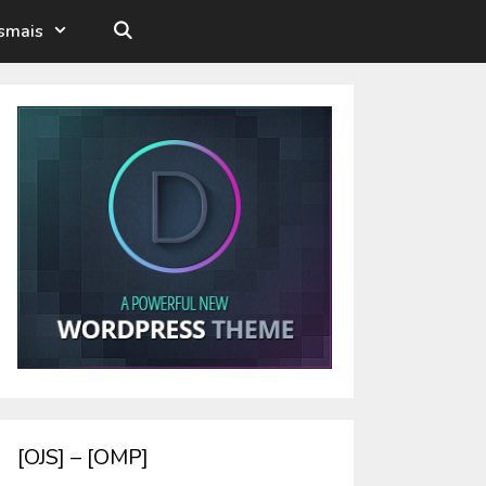
esmais
[OJS] – [OMP]