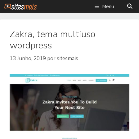
Saltar
Menu
para
o
conteúdo
Zakra, tema multiuso
wordpress
13 Junho, 2019
por
sitesmais