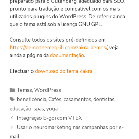
preparado para o Gutenberg, adequado para SEO,
pronto para tradução e compatível com os mais
utilizados plugins do WordPress. De referir ainda
que o tema está sob a licença GNU GPL.
Consulte todos os sites pré-definidos em
https://demo.themegrill.com/zakra-demos/
, veja
ainda a página da
documentação
.
Efectuar o
download do tema Zakra
Categorias
Temas
,
WordPress
Etiquetas
beneficência
,
Cafés
,
casamentos
,
dentistas
,
educação
,
spas
,
yoga
Integração E-goi com VTEX
Usar o neuromarketing nas campanhas por e-
mail