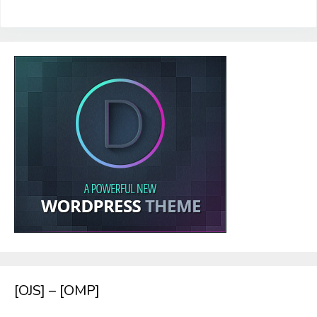
[OJS] – [OMP]