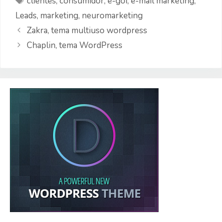
clientes
,
consumidor
,
e-goi
,
e-mail marketing
,
Leads
,
marketing
,
neuromarketing
Zakra, tema multiuso wordpress
Chaplin, tema WordPress