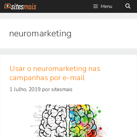
Saltar
Menu
para
o
conteúdo
neuromarketing
Usar o neuromarketing nas
campanhas por e-mail
1 Julho, 2019
por
sitesmais