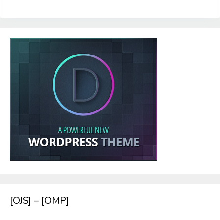
[OJS] – [OMP]