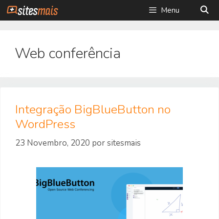
Saltar
Menu
para
o
conteúdo
Web conferência
Integração BigBlueButton no
WordPress
23 Novembro, 2020
por
sitesmais