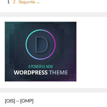
Página
Página
1
2
Seguinte
→
[OJS] – [OMP]