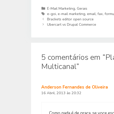
Categorias
E-Mail Marketing
,
Gerais
Etiquetas
e-goi
,
e-mail marketing
,
email
,
fax
,
formu
Brackets editor open source
Ubercart vs Drupal Commerce
5 comentários em “Pl
Multicanal”
Anderson Fernandes de Oliveira
16 Abril, 2013 às 20:32
Como nada é de graça, se voce es