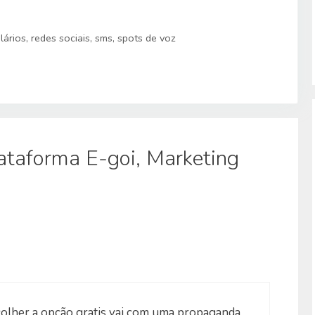
lários
,
redes sociais
,
sms
,
spots de voz
ataforma E-goi, Marketing
colher a opção gratis vai com uma propaganda