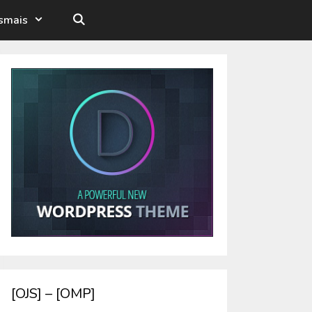
esmais
[OJS] – [OMP]