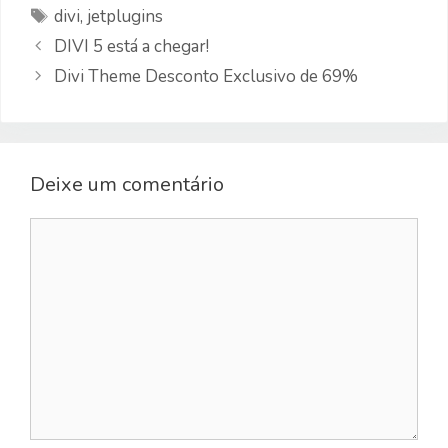
Etiquetas
divi
,
jetplugins
DIVI 5 está a chegar!
Divi Theme Desconto Exclusivo de 69%
Deixe um comentário
Comentário