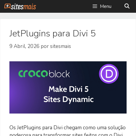
Saltar
Menu
para
o
conteúdo
JetPlugins para Divi 5
9 Abril, 2026
por
sitesmais
Os JetPlugins para Divi chegam como uma solução
poderosa para transformar sites feitos com o Divi