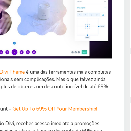
Divi Theme
é uma das ferramentas mais completas
ssionais sem complicações. Mas o que talvez ainda
mples de obteres um desconto incrível de até 69%
ount –
Get Up To 69% Off Your Membership!
 do Divi, recebes acesso imediato a promoções
lidades e, claro, o famoso desconto de 69% que